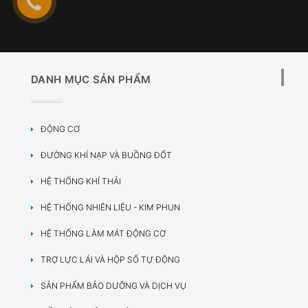
DANH MỤC SẢN PHẨM
ĐỘNG CƠ
ĐƯỜNG KHÍ NẠP VÀ BUỒNG ĐỐT
HỆ THỐNG KHÍ THẢI
HỆ THỐNG NHIÊN LIỆU - KIM PHUN
HỆ THỐNG LÀM MÁT ĐỘNG CƠ
TRỢ LỰC LÁI VÀ HỘP SỐ TỰ ĐỘNG
SẢN PHẨM BẢO DƯỠNG VÀ DỊCH VỤ