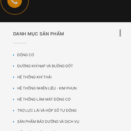
DANH MỤC SẢN PHẨM
ĐỘNG CƠ
ĐƯỜNG KHÍ NẠP VÀ BUỒNG ĐỐT
HỆ THỐNG KHÍ THẢI
HỆ THỐNG NHIÊN LIỆU - KIM PHUN
HỆ THỐNG LÀM MÁT ĐỘNG CƠ
TRỢ LỰC LÁI VÀ HỘP SỐ TỰ ĐỘNG
SẢN PHẨM BẢO DƯỠNG VÀ DỊCH VỤ