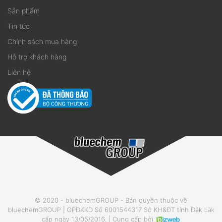
Sản phẩm
Tin tức
Chính sách mua hàng
Hỗ trợ khách hàng
Liên hệ
© 2020 - bluechemGROUP - Bản quyền thuộc về
bluechemGROUP | GPĐKKD Số 6001544317 Sở KH&ĐT tỉnh Đăk Lăk
cấp ngày 13/05/2016. | Cung cấp bởi