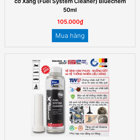
cơ Xăng (Fuel System Cleaner) Bluechem
50ml
105.000₫
Mua hàng