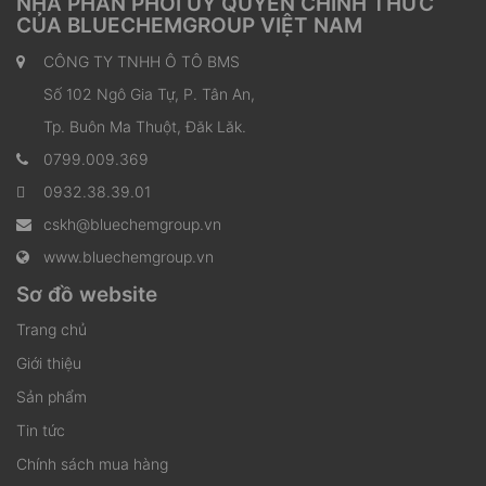
NHÀ PHÂN PHỐI ỦY QUYỀN CHÍNH THỨC
CỦA BLUECHEMGROUP VIỆT NAM
CÔNG TY TNHH Ô TÔ BMS
Số 102 Ngô Gia Tự, P. Tân An,
Tp. Buôn Ma Thuột, Đăk Lăk.
0799.009.369
0932.38.39.01
cskh@bluechemgroup.vn
www.bluechemgroup.vn
Sơ đồ website
Trang chủ
Giới thiệu
Sản phẩm
Tin tức
Chính sách mua hàng