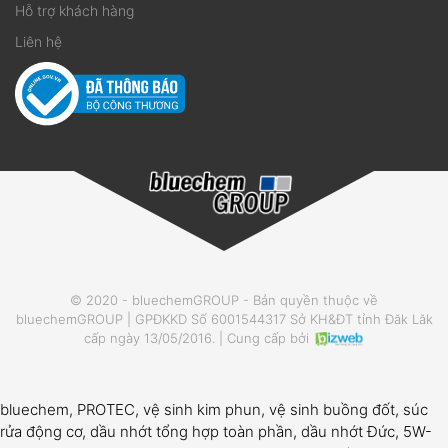
Hỗ trợ khách hàng
Liên hệ
© 2020 - bluechemGROUP - Bản quyền thuộc về
bluechemGROUP | GPĐKKD Số 6001544317 Sở KH&ĐT tỉnh Đăk Lăk
cấp ngày 13/05/2016. | Cung cấp bởi
bluechem, PROTEC, vệ sinh kim phun, vệ sinh buồng đốt, súc
rửa động cơ, dầu nhớt tổng hợp toàn phần, dầu nhớt Đức, 5W-