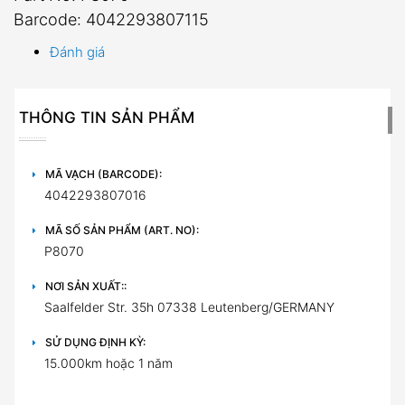
Barcode: 4042293807115
Đánh giá
THÔNG TIN SẢN PHẨM
MÃ VẠCH (BARCODE):
4042293807016
MÃ SỐ SẢN PHẨM (ART. NO):
P8070
NƠI SẢN XUẤT::
Saalfelder Str. 35h 07338 Leutenberg/GERMANY
SỬ DỤNG ĐỊNH KỲ:
15.000km hoặc 1 năm