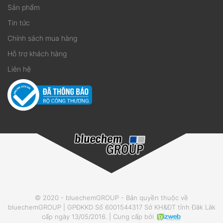
Sản phẩm
Tin tức
Chính sách mua hàng
Hỗ trợ khách hàng
Liên hệ
© 2020 - bluechemGROUP - Bản quyền thuộc về
bluechemGROUP | GPĐKKD Số 6001544317 Sở KH&ĐT tỉnh Đăk Lăk
cấp ngày 13/05/2016. | Cung cấp bởi