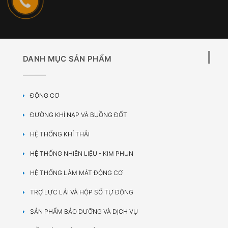
DANH MỤC SẢN PHẨM
ĐỘNG CƠ
ĐƯỜNG KHÍ NẠP VÀ BUỒNG ĐỐT
HỆ THỐNG KHÍ THẢI
HỆ THỐNG NHIÊN LIỆU - KIM PHUN
HỆ THỐNG LÀM MÁT ĐỘNG CƠ
TRỢ LỰC LÁI VÀ HỘP SỐ TỰ ĐỘNG
SẢN PHẨM BẢO DƯỠNG VÀ DỊCH VỤ