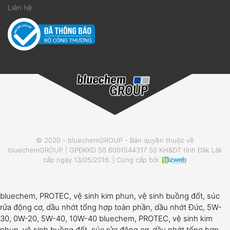
Liên hệ
© 2020 - bluechemGROUP - Bản quyền thuộc về
bluechemGROUP | GPĐKKD Số 6001544317 Sở KH&ĐT tỉnh Đăk Lăk
cấp ngày 13/05/2016. | Cung cấp bởi
bluechem, PROTEC, vệ sinh kim phun, vệ sinh buồng đốt, súc
rửa động cơ, dầu nhớt tổng hợp toàn phần, dầu nhớt Đức, 5W-
30, 0W-20, 5W-40, 10W-40 bluechem, PROTEC, vệ sinh kim
phun, vệ sinh buồng đốt, súc rửa động cơ, dầu nhớt tổng hợp