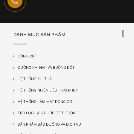
DANH MỤC SẢN PHẨM
ĐỘNG CƠ
ĐƯỜNG KHÍ NẠP VÀ BUỒNG ĐỐT
HỆ THỐNG KHÍ THẢI
HỆ THỐNG NHIÊN LIỆU - KIM PHUN
HỆ THỐNG LÀM MÁT ĐỘNG CƠ
TRỢ LỰC LÁI VÀ HỘP SỐ TỰ ĐỘNG
SẢN PHẨM BẢO DƯỠNG VÀ DỊCH VỤ