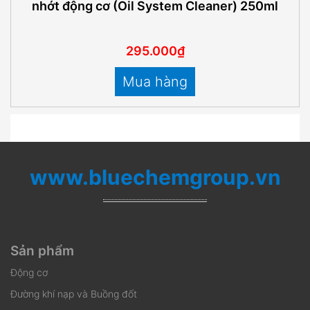
nhớt động cơ (Oil System Cleaner) 250ml
295.000₫
Mua hàng
www.bluechemgroup.vn
Sản phẩm
Động cơ
Đường khí nạp và Buồng đốt