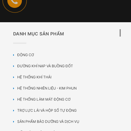
DANH MỤC SẢN PHẨM
ĐỘNG CƠ
ĐƯỜNG KHÍ NẠP VÀ BUỒNG ĐỐT
HỆ THỐNG KHÍ THẢI
HỆ THỐNG NHIÊN LIỆU - KIM PHUN
HỆ THỐNG LÀM MÁT ĐỘNG CƠ
TRỢ LỰC LÁI VÀ HỘP SỐ TỰ ĐỘNG
SẢN PHẨM BẢO DƯỠNG VÀ DỊCH VỤ