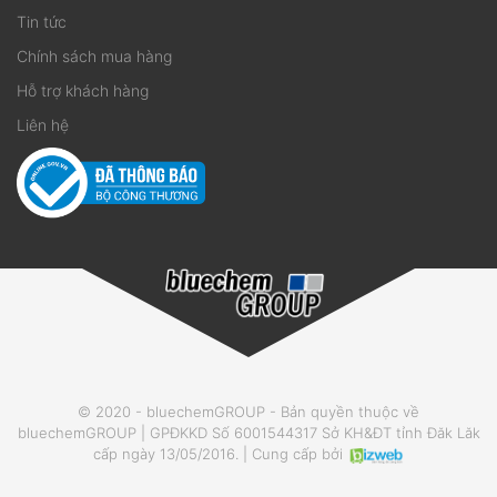
Tin tức
Chính sách mua hàng
Hỗ trợ khách hàng
Liên hệ
© 2020 - bluechemGROUP - Bản quyền thuộc về
bluechemGROUP | GPĐKKD Số 6001544317 Sở KH&ĐT tỉnh Đăk Lăk
cấp ngày 13/05/2016. | Cung cấp bởi