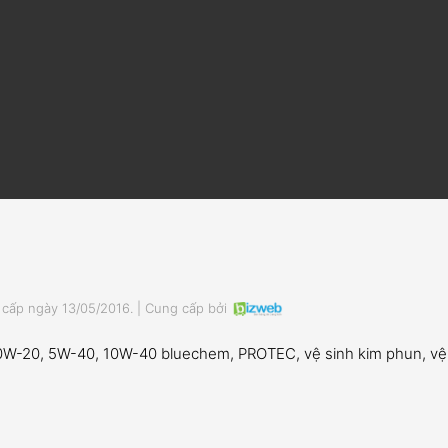
ấp ngày 13/05/2016. | Cung cấp bởi
, 0W-20, 5W-40, 10W-40 bluechem, PROTEC, vệ sinh kim phun, vệ