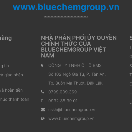
www.bluechemgroup.vn
hàng
NHÀ PHÂN PHỐI ỦY QUYỀN
CHÍNH THỨC CỦA
T
BLUECHEMGROUP VIỆT
NAM
G
CÔNG TY TNHH Ô TÔ BMS
g tin
S
Số 102 Ngô Gia Tự, P. Tân An,
và giao nhận
T
Tp. Buôn Ma Thuột, Đăk Lăk.
C
và hoàn tiền
0799.009.369
H
thức thanh toán
0932.38.39.01
L
cskh@bluechemgroup.vn
www.bluechemgroup.vn