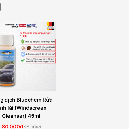
g dịch Bluechem Rửa
ính lái (Windscreen
Cleanser) 45ml
80.000₫
95.000₫