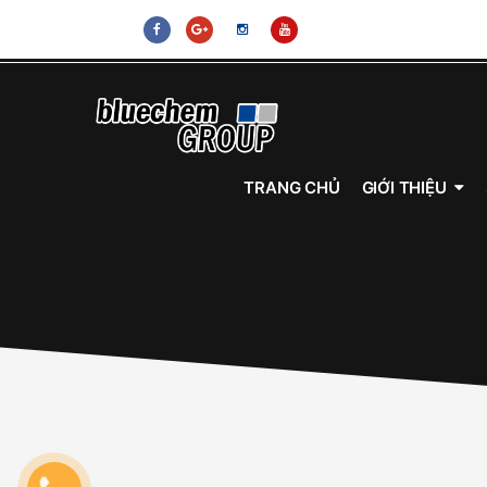
bluechem, PROTEC, vệ sinh kim phun, vệ sinh buồng đốt, súc r
sinh buồng đốt, súc rửa động cơ, dầu nhớt tổng hợp toàn phần
TRANG CHỦ
GIỚI THIỆU