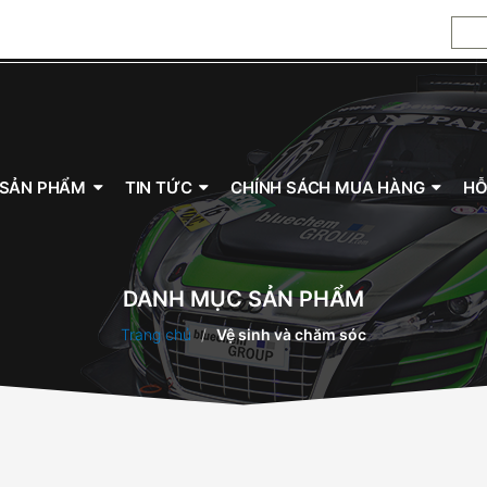
ửa động cơ, dầu nhớt tổng hợp toàn phần, dầu nhớt Đức, 5W-30
, dầu nhớt Đức, 5W-30, 0W-20, 5W-40, 10W-40
SẢN PHẨM
TIN TỨC
CHÍNH SÁCH MUA HÀNG
HỖ
DANH MỤC SẢN PHẨM
Trang chủ
Vệ sinh và chăm sóc