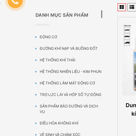
DANH MỤC SẢN PHẨM
ĐỘNG CƠ
ĐƯỜNG KHÍ NẠP VÀ BUỒNG ĐỐT
HỆ THỐNG KHÍ THẢI
HỆ THỐNG NHIÊN LIỆU - KIM PHUN
HỆ THỐNG LÀM MÁT ĐỘNG CƠ
TRỢ LỰC LÁI VÀ HỘP SỐ TỰ ĐỘNG
Dun
SẢN PHẨM BẢO DƯỠNG VÀ DỊCH
VỤ
k
ĐIỀU HÒA KHÔNG KHÍ
VỆ SINH VÀ CHĂM SÓC