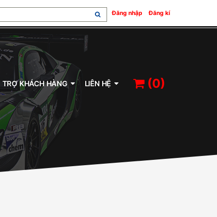
, 0W-20, 5W-40, 10W-40
bluechem, PROTEC, vệ sinh kim phun, vệ
/
Đăng nhập
Đăng kí
(
0
)
 TRỢ KHÁCH HÀNG
LIÊN HỆ