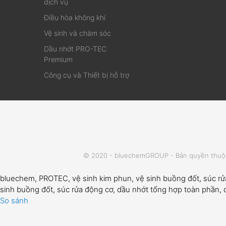
dịch vụ
Điều hòa không khí
Vệ sinh và chăm sóc
Dầu nhớt PRO-TEC
Premium
Công cụ và Thiết bị hỗ trợ
© 2020 - bluechemGROUP - Bản quyền thuộc
bluechem, PROTEC, vệ sinh kim phun, vệ sinh buồng đốt, súc r
sinh buồng đốt, súc rửa động cơ, dầu nhớt tổng hợp toàn phần
So sánh