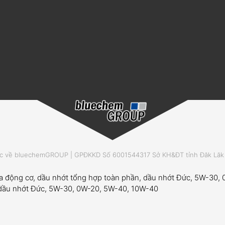
 về bluechemGROUP | GPĐKKD Số 6001544317 Sở KH&ĐT tỉnh Đăk Lăk c
ửa động cơ, dầu nhớt tổng hợp toàn phần, dầu nhớt Đức, 5W-30
, dầu nhớt Đức, 5W-30, 0W-20, 5W-40, 10W-40