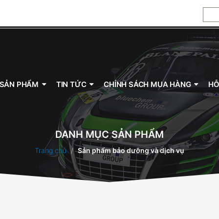
ửa động cơ, dầu nhớt tổng hợp toàn phần, dầu nhớt Đức, 5W-30
, dầu nhớt Đức, 5W-30, 0W-20, 5W-40, 10W-40
SẢN PHẨM
TIN TỨC
CHÍNH SÁCH MUA HÀNG
HỖ
DANH MỤC SẢN PHẨM
Trang chủ
Sản phẩm bảo dưỡng và dịch vụ