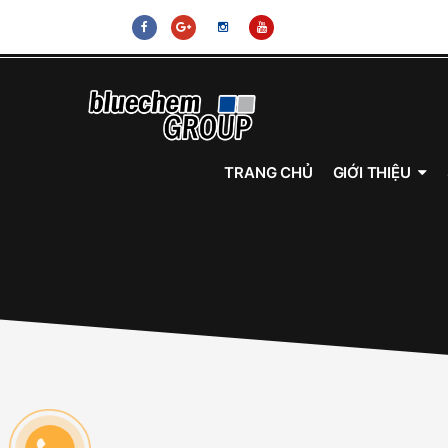
bluechem, PROTEC, vệ sinh kim phun, vệ sinh buồng đốt, súc r
sinh buồng đốt, súc rửa động cơ, dầu nhớt tổng hợp toàn phần
TRANG CHỦ
GIỚI THIỆU