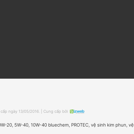
ấp ngày 13/05/2016. | Cung cấp bởi
, 0W-20, 5W-40, 10W-40 bluechem, PROTEC, vệ sinh kim phun, vệ