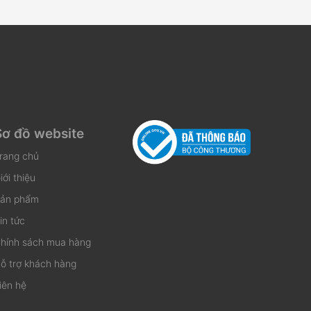
Sơ đồ website
rang chủ
iới thiệu
ản phẩm
in tức
hính sách mua hàng
ỗ trợ khách hàng
iên hệ