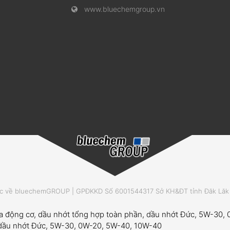
www.bluechemgroup.vn
 về bluechemGROUP | GPĐKKD Số 6001544317 Sở KH&ĐT tỉnh Đăk Lăk c
ửa động cơ, dầu nhớt tổng hợp toàn phần, dầu nhớt Đức, 5W-30
, dầu nhớt Đức, 5W-30, 0W-20, 5W-40, 10W-40