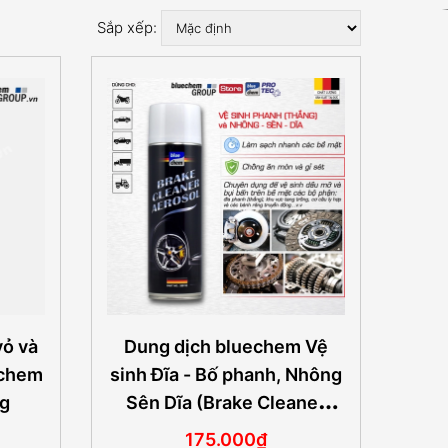
Sắp xếp:
vỏ và
Dung dịch bluechem Vệ
echem
sinh Đĩa - Bố phanh, Nhông
ng
Sên Dĩa (Brake Cleaner
Aerosol) 500ml
175.000₫