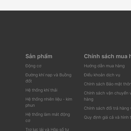
Sản phẩm
Chính sách mua 
Động cơ
Hướng dẫn mua hàng
Đường khí nạp và Buồng
Điểu khoản dịch vụ
đốt
Chính sách Bảo mật thôn
Hệ thống khí thải
Chính sách vận chuyển 
Hệ thống nhiên liệu - kim
hàng
phun
Chính sách đổi trả hàng 
Hệ thống làm mát động
Quy định giá cả và hình 
cơ
Trợ lực lái và Hộp số tự