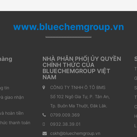
www.bluechemgroup.vn
hàng
NHÀ PHÂN PHỐI ỦY QUYỀN
CHÍNH THỨC CỦA
T
BLUECHEMGROUP VIỆT
NAM
G
CÔNG TY TNHH Ô TÔ BMS
g tin
S
Số 102 Ngô Gia Tự, P. Tân An,
và giao nhận
T
Tp. Buôn Ma Thuột, Đăk Lăk.
C
và hoàn tiền
0799.009.369
H
thức thanh toán
0932.38.39.01
L
cskh@bluechemgroup.vn