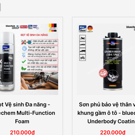
t Vệ sinh Đa năng -
Sơn phủ bảo vệ thân 
echem Multi-Function
khung gầm ô tô - blu
Foam
Underbody Coati
210.000₫
220.000₫