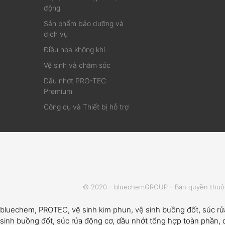
động
Sản phẩm bảo dưỡng và
dịch vụ
Điều hòa không khí
Vệ sinh và chăm sóc
Dầu nhớt PRO-TEC
Premium
Công cụ và Thiết bị hỗ trợ
© 2020 - bluechemGROUP - Bản quyền thuộc
bluechem, PROTEC, vệ sinh kim phun, vệ sinh buồng đốt, súc r
sinh buồng đốt, súc rửa động cơ, dầu nhớt tổng hợp toàn phần