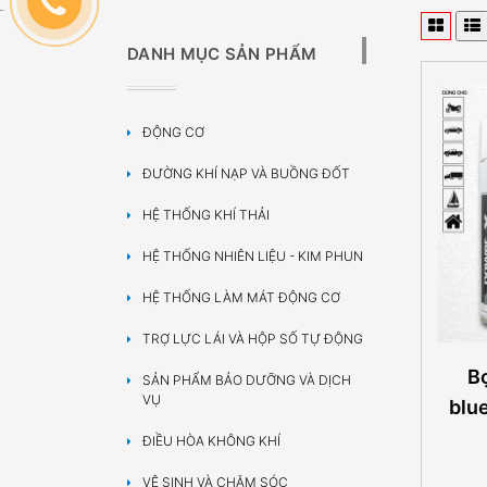
DANH MỤC SẢN PHẨM
ĐỘNG CƠ
ĐƯỜNG KHÍ NẠP VÀ BUỒNG ĐỐT
HỆ THỐNG KHÍ THẢI
HỆ THỐNG NHIÊN LIỆU - KIM PHUN
HỆ THỐNG LÀM MÁT ĐỘNG CƠ
TRỢ LỰC LÁI VÀ HỘP SỐ TỰ ĐỘNG
Bọ
SẢN PHẨM BẢO DƯỠNG VÀ DỊCH
VỤ
blu
ĐIỀU HÒA KHÔNG KHÍ
VỆ SINH VÀ CHĂM SÓC