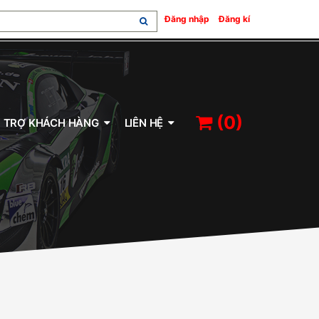
, 0W-20, 5W-40, 10W-40
bluechem, PROTEC, vệ sinh kim phun, vệ
/
Đăng nhập
Đăng kí
(
0
)
 TRỢ KHÁCH HÀNG
LIÊN HỆ