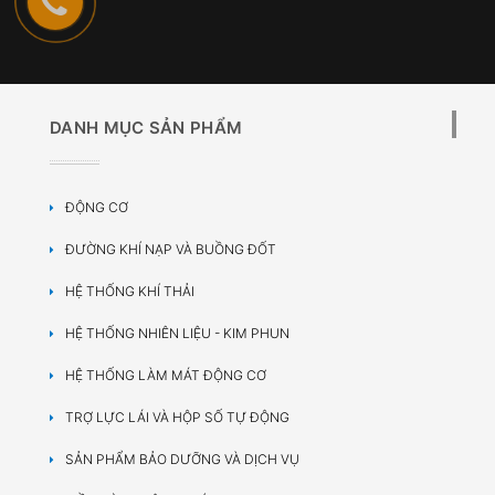
DANH MỤC SẢN PHẨM
ĐỘNG CƠ
ĐƯỜNG KHÍ NẠP VÀ BUỒNG ĐỐT
HỆ THỐNG KHÍ THẢI
HỆ THỐNG NHIÊN LIỆU - KIM PHUN
HỆ THỐNG LÀM MÁT ĐỘNG CƠ
TRỢ LỰC LÁI VÀ HỘP SỐ TỰ ĐỘNG
SẢN PHẨM BẢO DƯỠNG VÀ DỊCH VỤ